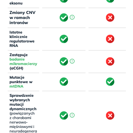
eksonu
Zmiany CNV
w ramach
intronów
Istotne
klinicznie
regulatorowe
RNA
Zastępuje
badanie
mikromacierzy
(aCGH)
Mutacje
punktowe w
mtDNA
Sprawdzenie
wybranych
mutacji
dynamicznych
(powiązanych
z chorobami
nerwowo-
mięśniowymi i
neurodegenera