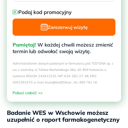
Podaj kod promocyjny
Zarezerwuj wizytę
Pamiętaj!
W każdej chwili możesz zmienić
termin lub odwołać swoją wizytę.
Administratorem danych podanych w formularzu jest TESTDNA sp. z
o.o. z siedzibą: ul. Feliksa Bocheńskiego 38a, 40-859 Katowice, o
numerze REGON: 243413225, NIP: 634-282-27-48, KRS:
0001091570, e-mail: biuro@testDNA.pl , tel.: 665 761 16
Pokaż całość >>
Badanie WES w Wschowie możesz
uzupełnić o raport farmakogenetyczny