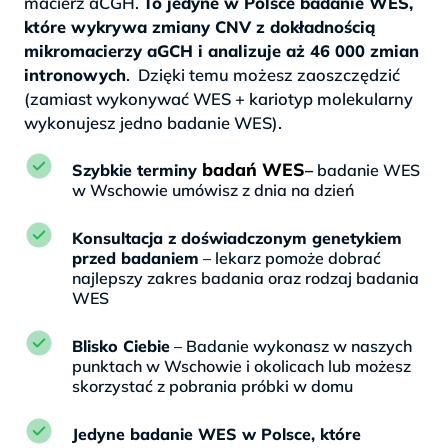
macierz aCGH.
To jedyne w Polsce badanie WES,
które wykrywa zmiany CNV z dokładnością
mikromacierzy aGCH i analizuje aż 46 000 zmian
intronowych
. Dzięki temu możesz zaoszczędzić
(zamiast wykonywać WES + kariotyp molekularny
wykonujesz jedno badanie WES).
badań WES
Szybkie terminy
–
badanie WES
w Wschowie umówisz z dnia na dzień
Konsultacja z doświadczonym genetykiem
przed badaniem
– lekarz pomoże dobrać
najlepszy zakres badania oraz rodzaj badania
WES
Blisko Ciebie
– Badanie wykonasz w naszych
punktach w Wschowie i okolicach lub możesz
skorzystać z pobrania próbki w domu
Jedyne badanie WES w Polsce, które