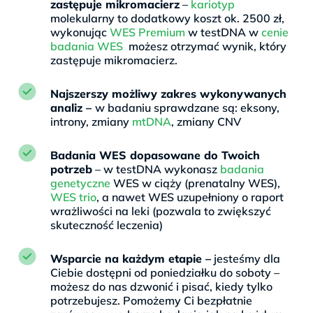
zastępuje mikromacierz
–
kariotyp
molekularny to dodatkowy koszt ok. 2500 zł,
wykonując
WES Premium
w testDNA w
cenie
badania WES
możesz otrzymać wynik, który
zastępuje mikromacierz.
Najszerszy możliwy zakres wykonywanych
analiz –
w badaniu sprawdzane są: eksony,
introny, zmiany
mtDNA
, zmiany CNV
Badania WES dopasowane do Twoich
potrzeb
– w testDNA wykonasz
badania
genetyczne
WES w ciąży (prenatalny WES),
WES trio
, a nawet WES uzupełniony o raport
wrażliwości na leki (pozwala to zwiększyć
skuteczność leczenia)
Wsparcie na każdym etapie –
jesteśmy dla
Ciebie dostępni od poniedziałku do soboty –
możesz do nas dzwonić i pisać, kiedy tylko
potrzebujesz. Pomożemy Ci bezpłatnie