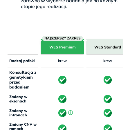
zarówno w wyborze badania jak na każdym
etapie jego realizacji.
WES Premium
WES Standard
Rodzaj próbki
krew
krew
Konsultacja z
genetykiem
przed
badaniem
Zmiany w
eksonach
Zmiany w
intronach
Zmiany CNV w
ramach