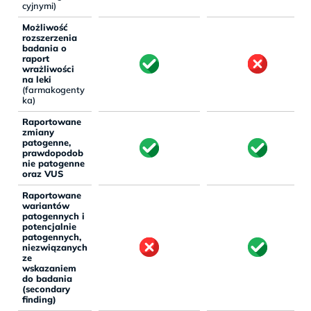
cyjnymi)
Możliwość
rozszerzenia
badania o
raport
wrażliwości
na leki
(farmakogenty
ka)
Raportowane
zmiany
patogenne,
prawdopodob
nie patogenne
oraz VUS
Raportowane
wariantów
patogennych i
potencjalnie
patogennych,
niezwiązanych
ze
wskazaniem
do badania
(secondary
finding)