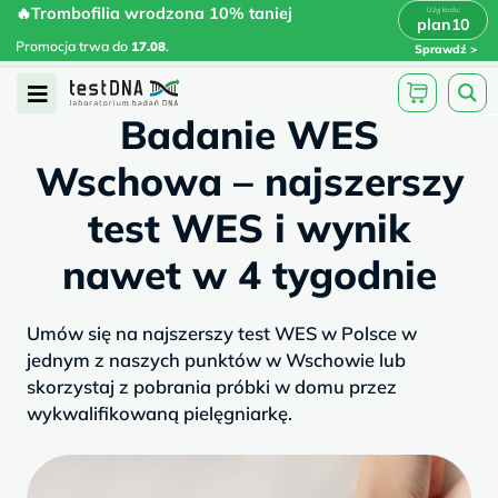
Skip
🔥Trombofilia wrodzona 10% taniej
🔥Trombofilia wrodzona 10% taniej
x
plan10
plan10
>
>
to
Promocja trwa do
.
17.08
Promocja trwa do
17.08
.
Sprawdź
content
/
/
testdna.pl
Artykuły
Badanie WES...
Open
Badanie WES
Menu
Wschowa – najszerszy
test WES i wynik
nawet w 4 tygodnie
Umów się na najszerszy test WES w Polsce w
jednym z naszych punktów w Wschowie lub
skorzystaj z pobrania próbki w domu przez
wykwalifikowaną pielęgniarkę.