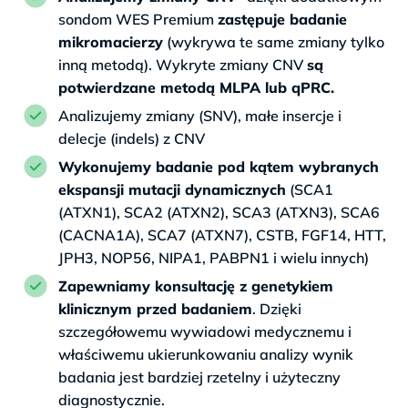
sondom WES Premium
zastępuje badanie
mikromacierzy
(wykrywa te same zmiany tylko
inną metodą). Wykryte zmiany CNV
są
potwierdzane metodą MLPA lub qPRC.
Analizujemy zmiany (SNV), małe insercje i
delecje (indels) z CNV
Wykonujemy badanie pod kątem wybranych
ekspansji mutacji dynamicznych
(SCA1
(ATXN1), SCA2 (ATXN2), SCA3 (ATXN3), SCA6
(CACNA1A), SCA7 (ATXN7), CSTB, FGF14, HTT,
JPH3, NOP56, NIPA1, PABPN1 i wielu innych)
Zapewniamy konsultację z genetykiem
klinicznym przed badaniem
. Dzięki
szczegółowemu wywiadowi medycznemu i
właściwemu ukierunkowaniu analizy wynik
badania jest bardziej rzetelny i użyteczny
diagnostycznie.