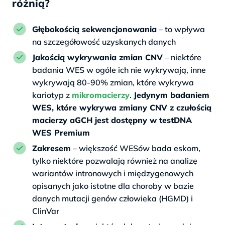
różnią?
Głębokością sekwencjonowania
– to wpływa
na szczegółowość uzyskanych danych
Jakością wykrywania zmian CNV
– niektóre
badania WES w ogóle ich nie wykrywają, inne
wykrywają 80-90% zmian, które wykrywa
kariotyp z
mikromacierzy
.
Jedynym badaniem
WES, które wykrywa zmiany CNV z czułością
macierzy aGCH jest dostępny w testDNA
WES Premium
Zakresem
– większość WESów bada eskom,
tylko niektóre pozwalają również na analizę
wariantów intronowych i międzygenowych
opisanych jako istotne dla choroby w bazie
danych mutacji genów człowieka (HGMD) i
ClinVar