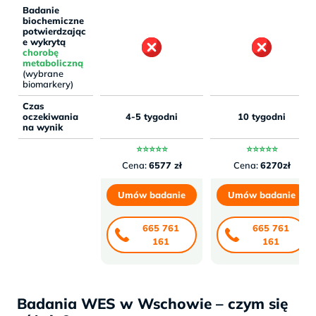
Badanie
biochemiczne
potwierdzając
e wykrytą
chorobę
metaboliczną
(wybrane
biomarkery)
Czas
oczekiwania
4-5 tygodni
10 tygodni
na wynik
⭐⭐⭐⭐⭐
⭐⭐⭐⭐⭐
Cena:
6577 zł
Cena:
6270zł
Umów badanie
Umów badanie
665 761
665 761
161
161
Badania WES w Wschowie – czym się