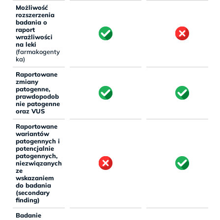
Możliwość
rozszerzenia
badania o
raport
wrażliwości
na leki
(farmakogenty
ka)
Raportowane
zmiany
patogenne,
prawdopodob
nie patogenne
oraz VUS
Raportowane
wariantów
patogennych i
potencjalnie
patogennych,
niezwiązanych
ze
wskazaniem
do badania
(secondary
finding)
Badanie