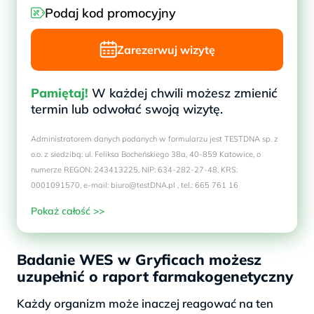
Podaj kod promocyjny
Zarezerwuj wizytę
Pamiętaj!
W każdej chwili możesz zmienić
termin lub odwołać swoją wizytę.
Administratorem danych podanych w formularzu jest TESTDNA sp. z
o.o. z siedzibą: ul. Feliksa Bocheńskiego 38a, 40-859 Katowice, o
numerze REGON: 243413225, NIP: 634-282-27-48, KRS:
0001091570, e-mail: biuro@testDNA.pl , tel.: 665 761 16
Pokaż całość >>
Badanie WES w Gryficach możesz
uzupełnić o raport farmakogenetyczny
Każdy organizm może inaczej reagować na ten