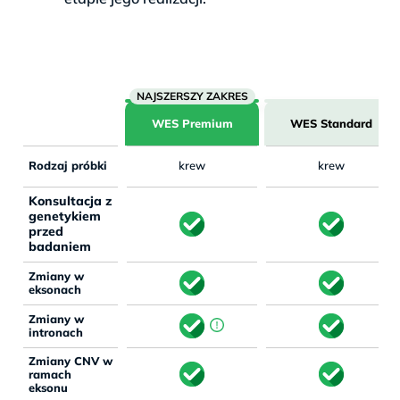
WES Premium
WES Standard
Rodzaj próbki
krew
krew
Konsultacja z
genetykiem
przed
badaniem
Zmiany w
eksonach
Zmiany w
intronach
Zmiany CNV w
ramach
eksonu