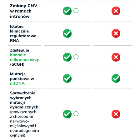
Zmiany CNV
w ramach
intronów
Istotne
klinicznie
regulatorowe
RNA
Zastępuje
badanie
mikromacierzy
(aCGH)
Mutacje
punktowe w
mtDNA
Sprawdzenie
wybranych
mutacji
dynamicznych
(powiązanych
z chorobami
nerwowo-
mięśniowymi i
neurodegenera
cyjnymi)