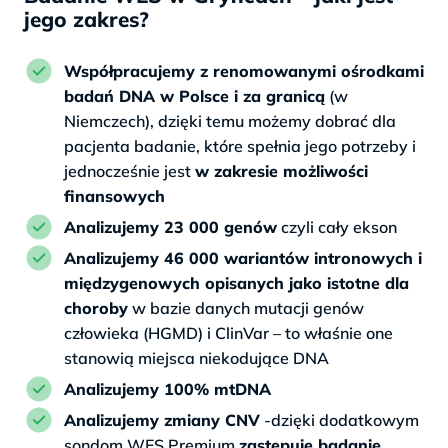
jego zakres?
Współpracujemy z renomowanymi ośrodkami
badań DNA w Polsce i za granicą
(w
Niemczech), dzięki temu możemy dobrać dla
pacjenta badanie, które spełnia jego potrzeby i
jednocześnie jest
w zakresie możliwości
finansowych
Analizujemy 23 000 genów
czyli cały ekson
Analizujemy 46 000 wariantów intronowych i
międzygenowych opisanych jako istotne dla
choroby
w bazie danych mutacji genów
człowieka (HGMD) i ClinVar – to właśnie one
stanowią miejsca niekodujące DNA
Analizujemy 100% mtDNA
Analizujemy zmiany CNV
-dzięki dodatkowym
sondom WES Premium
zastępuje badanie