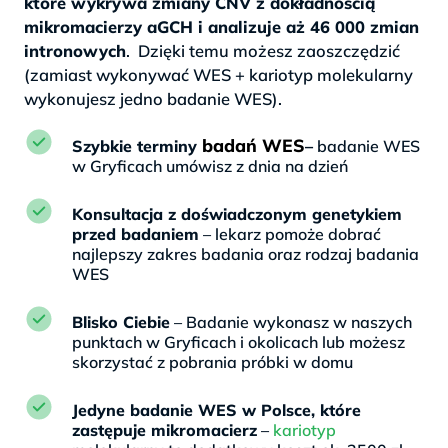
które wykrywa zmiany CNV z dokładnością
mikromacierzy aGCH i analizuje aż 46 000 zmian
intronowych
. Dzięki temu możesz zaoszczędzić
(zamiast wykonywać WES + kariotyp molekularny
wykonujesz jedno badanie WES).
badań WES
Szybkie terminy
–
badanie WES
w Gryficach umówisz z dnia na dzień
Konsultacja z doświadczonym genetykiem
przed badaniem
– lekarz pomoże dobrać
najlepszy zakres badania oraz rodzaj badania
WES
Blisko Ciebie
– Badanie wykonasz w naszych
punktach w Gryficach i okolicach lub możesz
skorzystać z pobrania próbki w domu
Jedyne badanie WES w Polsce, które
zastępuje mikromacierz
–
kariotyp