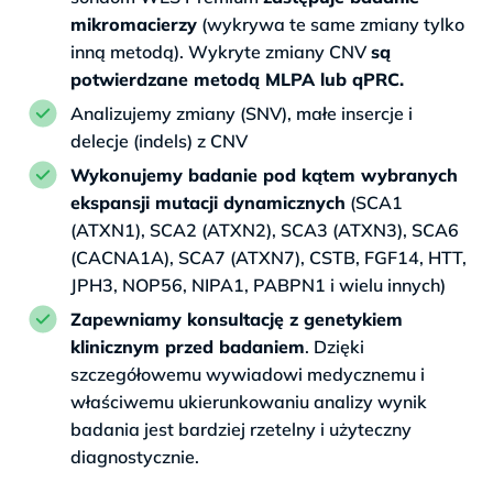
mikromacierzy
(wykrywa te same zmiany tylko
inną metodą). Wykryte zmiany CNV
są
potwierdzane metodą MLPA lub qPRC.
Analizujemy zmiany (SNV), małe insercje i
delecje (indels) z CNV
Wykonujemy badanie pod kątem wybranych
ekspansji mutacji dynamicznych
(SCA1
(ATXN1), SCA2 (ATXN2), SCA3 (ATXN3), SCA6
(CACNA1A), SCA7 (ATXN7), CSTB, FGF14, HTT,
JPH3, NOP56, NIPA1, PABPN1 i wielu innych)
Zapewniamy konsultację z genetykiem
klinicznym przed badaniem
. Dzięki
szczegółowemu wywiadowi medycznemu i
właściwemu ukierunkowaniu analizy wynik
badania jest bardziej rzetelny i użyteczny
diagnostycznie.