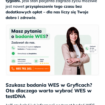
tygodni.
Jeśli stan pacjenta zagraża życiu możliwe
jest nawet
przyspieszenie tego czasu bez
dodatkowych opłat – dla nas liczy się Twoje
dobro i zdrowie
.
Szukasz badania WES w Gryficach?
Oto dlaczego warto wybrać WES w
testDNA