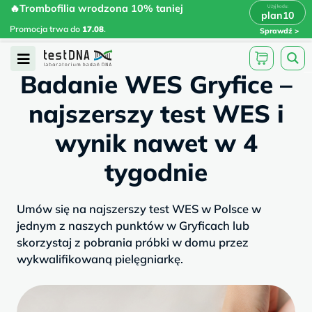
Skip
🔥Trombofilia wrodzona 10% taniej
🔥Trombofilia wrodzona 10% taniej
x
plan10
plan10
>
>
to
Promocja trwa do
.
17.08
Promocja trwa do
17.08
.
Sprawdź
content
/
/
testdna.pl
Artykuły
Badanie WES...
Open
Badanie WES Gryfice –
Menu
najszerszy test WES i
wynik nawet w 4
tygodnie
Umów się na najszerszy test WES w Polsce w
jednym z naszych punktów w Gryficach lub
skorzystaj z pobrania próbki w domu przez
wykwalifikowaną pielęgniarkę.