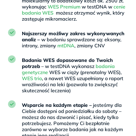
molekularny to dodatkowy koszt ok. 2500 zł,
wykonując
WES Premium
w testDNA w
cenie
badania WES
możesz otrzymać wynik, który
zastępuje mikromacierz.
Najszerszy możliwy zakres wykonywanych
analiz –
w badaniu sprawdzane są: eksony,
introny, zmiany
mtDNA
, zmiany CNV
Badania WES dopasowane do Twoich
potrzeb
– w testDNA wykonasz
badania
genetyczne
WES w ciąży (prenatalny WES),
WES trio
, a nawet WES uzupełniony o raport
wrażliwości na leki (pozwala to zwiększyć
skuteczność leczenia)
Wsparcie na każdym etapie –
jesteśmy dla
Ciebie dostępni od poniedziałku do soboty –
możesz do nas dzwonić i pisać, kiedy tylko
potrzebujesz. Pomożemy Ci bezpłatnie
zarówno w wyborze badania jak na każdym
etapie jego realizacji.