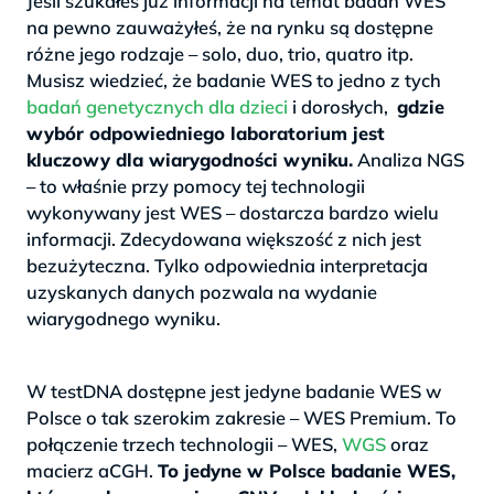
Jeśli szukałeś już informacji na temat badań WES
na pewno zauważyłeś, że na rynku są dostępne
różne jego rodzaje – solo, duo, trio, quatro itp.
Musisz wiedzieć, że badanie WES to jedno z tych
badań genetycznych dla dzieci
i dorosłych,
gdzie
wybór odpowiedniego laboratorium jest
kluczowy dla wiarygodności wyniku.
Analiza NGS
– to właśnie przy pomocy tej technologii
wykonywany jest WES – dostarcza bardzo wielu
informacji. Zdecydowana większość z nich jest
bezużyteczna. Tylko odpowiednia interpretacja
uzyskanych danych pozwala na wydanie
wiarygodnego wyniku.
>
W testDNA dostępne jest jedyne badanie WES w
Polsce o tak szerokim zakresie – WES Premium. To
połączenie trzech technologii – WES,
WGS
oraz
macierz aCGH.
To jedyne w Polsce badanie WES,