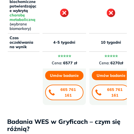
biochemiczne
potwierdzając
e wykrytą
chorobę
metaboliczną
(wybrane
biomarkery)
Czas
oczekiwania
4-5 tygodni
10 tygodni
na wynik
⭐⭐⭐⭐⭐
⭐⭐⭐⭐⭐
Cena:
6577 zł
Cena:
6270zł
Umów badanie
Umów badanie
665 761
665 761
161
161
Badania WES w Gryficach – czym się
różnią?