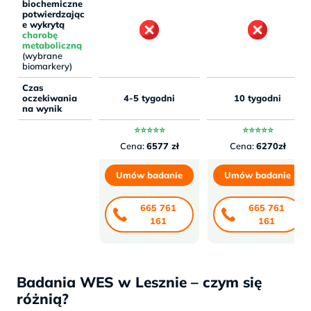
biochemiczne
potwierdzając
e wykrytą
chorobę
metaboliczną
(wybrane
biomarkery)
Czas
oczekiwania
4-5 tygodni
10 tygodni
na wynik
⭐⭐⭐⭐⭐
⭐⭐⭐⭐⭐
Cena:
6577 zł
Cena:
6270zł
Umów badanie
Umów badanie
665 761
665 761
161
161
Badania WES w Lesznie – czym się
różnią?