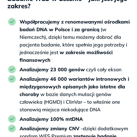
zakres?
Współpracujemy z renomowanymi ośrodkami
badań DNA w Polsce i za granicą
(w
Niemczech), dzięki temu możemy dobrać dla
pacjenta badanie, które spełnia jego potrzeby i
jednocześnie jest
w zakresie możliwości
finansowych
Analizujemy 23 000 genów
czyli cały ekson
Analizujemy 46 000 wariantów intronowych i
międzygenowych opisanych jako istotne dla
choroby
w bazie danych mutacji genów
człowieka (HGMD) i ClinVar – to właśnie one
stanowią miejsca niekodujące DNA
Analizujemy 100% mtDNA
Analizujemy zmiany CNV
-dzięki dodatkowym
sondom WES Premium
zastępuje badanie