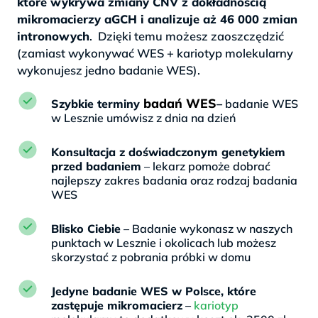
które wykrywa zmiany CNV z dokładnością
mikromacierzy aGCH i analizuje aż 46 000 zmian
intronowych
. Dzięki temu możesz zaoszczędzić
(zamiast wykonywać WES + kariotyp molekularny
wykonujesz jedno badanie WES).
badań WES
Szybkie terminy
–
badanie WES
w Lesznie umówisz z dnia na dzień
Konsultacja z doświadczonym genetykiem
przed badaniem
– lekarz pomoże dobrać
najlepszy zakres badania oraz rodzaj badania
WES
Blisko Ciebie
– Badanie wykonasz w naszych
punktach w Lesznie i okolicach lub możesz
skorzystać z pobrania próbki w domu
Jedyne badanie WES w Polsce, które
zastępuje mikromacierz
–
kariotyp