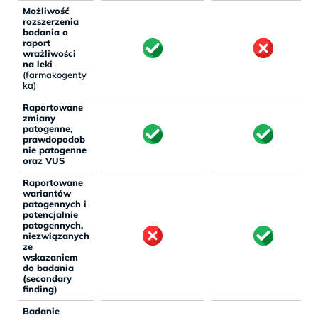
Możliwość
rozszerzenia
badania o
raport
wrażliwości
na leki
(farmakogenty
ka)
Raportowane
zmiany
patogenne,
prawdopodob
nie patogenne
oraz VUS
Raportowane
wariantów
patogennych i
potencjalnie
patogennych,
niezwiązanych
ze
wskazaniem
do badania
(secondary
finding)
Badanie