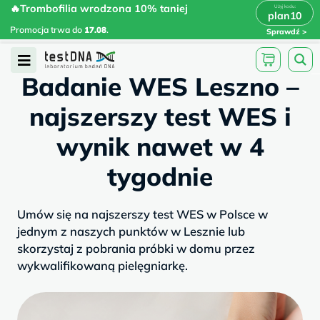
Skip
🔥Trombofilia wrodzona 10% taniej
🔥Trombofilia wrodzona 10% taniej
x
plan10
plan10
>
>
to
Promocja trwa do
.
17.08
Promocja trwa do
17.08
.
Sprawdź
content
/
/
testdna.pl
Artykuły
Badanie WES...
Open
Badanie WES Leszno –
Menu
najszerszy test WES i
wynik nawet w 4
tygodnie
Umów się na najszerszy test WES w Polsce w
jednym z naszych punktów w Lesznie lub
skorzystaj z pobrania próbki w domu przez
wykwalifikowaną pielęgniarkę.