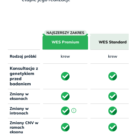
WES Premium
WES Standard
Rodzaj próbki
krew
krew
Konsultacja z
genetykiem
przed
badaniem
Zmiany w
eksonach
Zmiany w
intronach
Zmiany CNV w
ramach
eksonu