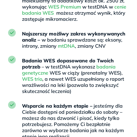
molekularny to dodatkowy koszt ok. 2500 zł,
wykonując
WES Premium
w testDNA w
cenie
badania WES
możesz otrzymać wynik, który
zastępuje mikromacierz.
Najszerszy możliwy zakres wykonywanych
analiz –
w badaniu sprawdzane są: eksony,
introny, zmiany
mtDNA
, zmiany CNV
Badania WES dopasowane do Twoich
potrzeb
– w testDNA wykonasz
badania
genetyczne
WES w ciąży (prenatalny WES),
WES trio
, a nawet WES uzupełniony o raport
wrażliwości na leki (pozwala to zwiększyć
skuteczność leczenia)
Wsparcie na każdym etapie –
jesteśmy dla
Ciebie dostępni od poniedziałku do soboty –
możesz do nas dzwonić i pisać, kiedy tylko
potrzebujesz. Pomożemy Ci bezpłatnie
zarówno w wyborze badania jak na każdym
etapie jego realizacji.