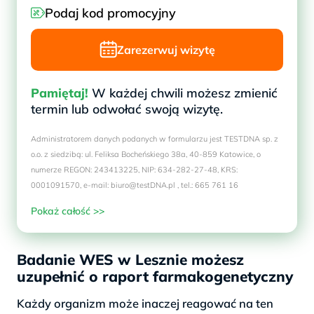
Podaj kod promocyjny
Zarezerwuj wizytę
Pamiętaj!
W każdej chwili możesz zmienić
termin lub odwołać swoją wizytę.
Administratorem danych podanych w formularzu jest TESTDNA sp. z
o.o. z siedzibą: ul. Feliksa Bocheńskiego 38a, 40-859 Katowice, o
numerze REGON: 243413225, NIP: 634-282-27-48, KRS:
0001091570, e-mail: biuro@testDNA.pl , tel.: 665 761 16
Pokaż całość >>
Badanie WES w Lesznie możesz
uzupełnić o raport farmakogenetyczny
Każdy organizm może inaczej reagować na ten