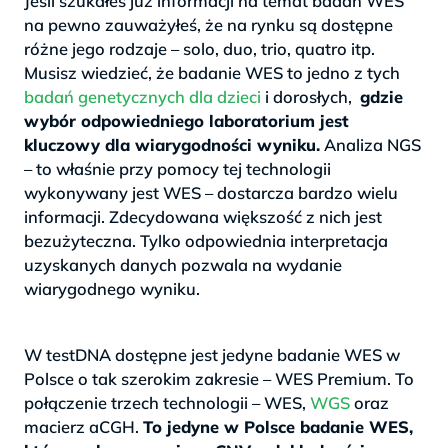
Jeśli szukałeś już informacji na temat badań WES
na pewno zauważyłeś, że na rynku są dostępne
różne jego rodzaje – solo, duo, trio, quatro itp.
Musisz wiedzieć, że badanie WES to jedno z tych
badań genetycznych dla dzieci
i dorosłych,
gdzie
wybór odpowiedniego laboratorium jest
kluczowy dla wiarygodności wyniku.
Analiza NGS
– to właśnie przy pomocy tej technologii
wykonywany jest WES – dostarcza bardzo wielu
informacji. Zdecydowana większość z nich jest
bezużyteczna. Tylko odpowiednia interpretacja
uzyskanych danych pozwala na wydanie
wiarygodnego wyniku.
>
W testDNA dostępne jest jedyne badanie WES w
Polsce o tak szerokim zakresie – WES Premium. To
połączenie trzech technologii – WES,
WGS
oraz
macierz aCGH.
To jedyne w Polsce badanie WES,