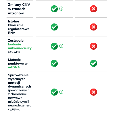
Zmiany CNV
w ramach
intronów
Istotne
klinicznie
regulatorowe
RNA
Zastępuje
badanie
mikromacierzy
(aCGH)
Mutacje
punktowe w
mtDNA
Sprawdzenie
wybranych
mutacji
dynamicznych
(powiązanych
z chorobami
nerwowo-
mięśniowymi i
neurodegenera
cyjnymi)