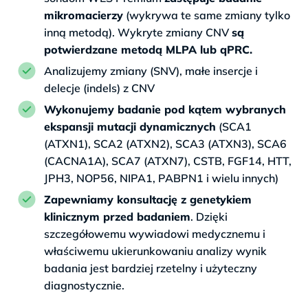
mikromacierzy
(wykrywa te same zmiany tylko
inną metodą). Wykryte zmiany CNV
są
potwierdzane metodą MLPA lub qPRC.
Analizujemy zmiany (SNV), małe insercje i
delecje (indels) z CNV
Wykonujemy badanie pod kątem wybranych
ekspansji mutacji dynamicznych
(SCA1
(ATXN1), SCA2 (ATXN2), SCA3 (ATXN3), SCA6
(CACNA1A), SCA7 (ATXN7), CSTB, FGF14, HTT,
JPH3, NOP56, NIPA1, PABPN1 i wielu innych)
Zapewniamy konsultację z genetykiem
klinicznym przed badaniem
. Dzięki
szczegółowemu wywiadowi medycznemu i
właściwemu ukierunkowaniu analizy wynik
badania jest bardziej rzetelny i użyteczny
diagnostycznie.