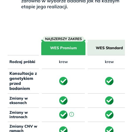
zarówno w wyborze badania jak na każdym
etapie jego realizacji.
WES Premium
WES Standard
Rodzaj próbki
krew
krew
Konsultacja z
genetykiem
przed
badaniem
Zmiany w
eksonach
Zmiany w
intronach
Zmiany CNV w
ramach