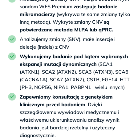
sondom WES Premium
zastępuje badanie
mikromacierzy
(wykrywa te same zmiany tylko
inną metodą). Wykryte zmiany CNV
są
potwierdzane metodą MLPA lub qPRC.
Analizujemy zmiany (SNV), małe insercje i
delecje (indels) z CNV
Wykonujemy badanie pod kątem wybranych
ekspansji mutacji dynamicznych
(SCA1
(ATXN1), SCA2 (ATXN2), SCA3 (ATXN3), SCA6
(CACNA1A), SCA7 (ATXN7), CSTB, FGF14, HTT,
JPH3, NOP56, NIPA1, PABPN1 i wielu innych)
Zapewniamy konsultację z genetykiem
klinicznym przed badaniem
. Dzięki
szczegółowemu wywiadowi medycznemu i
właściwemu ukierunkowaniu analizy wynik
badania jest bardziej rzetelny i użyteczny
diagnostycznie.