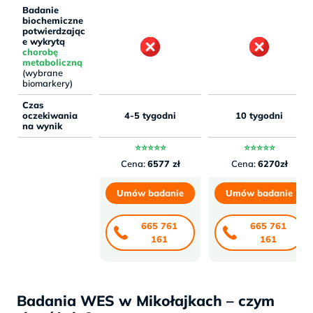
Badanie
biochemiczne
potwierdzając
e wykrytą
chorobę
metaboliczną
(wybrane
biomarkery)
Czas
oczekiwania
4-5 tygodni
10 tygodni
na wynik
⭐⭐⭐⭐⭐
⭐⭐⭐⭐⭐
Cena:
6577 zł
Cena:
6270zł
Umów badanie
Umów badanie
665 761
665 761
161
161
Badania WES w Mikołajkach – czym