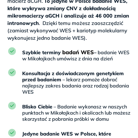
macierz aCGH.
To jedyne w Polsce badanie WES,
które wykrywa zmiany CNV z dokładnością
mikromacierzy aGCH i analizuje aż 46 000 zmian
intronowych
. Dzięki temu możesz zaoszczędzić
(zamiast wykonywać WES + kariotyp molekularny
wykonujesz jedno badanie WES).
badań WES
Szybkie terminy
–
badanie WES
w Mikołajkach umówisz z dnia na dzień
Konsultacja z doświadczonym genetykiem
przed badaniem
– lekarz pomoże dobrać
najlepszy zakres badania oraz rodzaj badania
WES
Blisko Ciebie
– Badanie wykonasz w naszych
punktach w Mikołajkach i okolicach lub możesz
skorzystać z pobrania próbki w domu
Jedyne badanie WES w Polsce, które