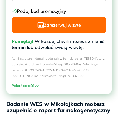
Podaj kod promocyjny
Zarezerwuj wizytę
Pamiętaj!
W każdej chwili możesz zmienić
termin lub odwołać swoją wizytę.
Administratorem danych podanych w formularzu jest TESTDNA sp. z
o.o. z siedzibą: ul. Feliksa Bocheńskiego 38a, 40-859 Katowice, o
numerze REGON: 243413225, NIP: 634-282-27-48, KRS:
0001091570, e-mail: biuro@testDNA.pl , tel.: 665 761 16
Pokaż całość >>
Badanie WES w Mikołajkach możesz
uzupełnić o raport farmakogenetyczny