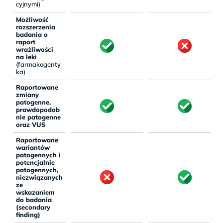
cyjnymi)
Możliwość
rozszerzenia
badania o
raport
wrażliwości
na leki
(farmakogenty
ka)
Raportowane
zmiany
patogenne,
prawdopodob
nie patogenne
oraz VUS
Raportowane
wariantów
patogennych i
potencjalnie
patogennych,
niezwiązanych
ze
wskazaniem
do badania
(secondary
finding)