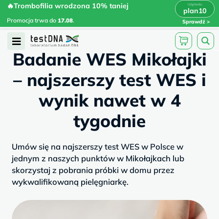
Skip
🔥Trombofilia wrodzona 10% taniej
🔥Trombofilia wrodzona 10% taniej
x
plan10
plan10
>
>
to
Promocja trwa do
.
17.08
Promocja trwa do
17.08
.
Sprawdź
content
/
/
testdna.pl
Artykuły
Badanie WES...
Open
Badanie WES Mikołajki
Menu
– najszerszy test WES i
wynik nawet w 4
tygodnie
Umów się na najszerszy test WES w Polsce w
jednym z naszych punktów w Mikołajkach lub
skorzystaj z pobrania próbki w domu przez
wykwalifikowaną pielęgniarkę.