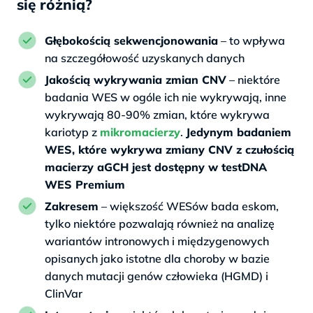
się różnią?
Głębokością sekwencjonowania
– to wpływa
na szczegółowość uzyskanych danych
Jakością wykrywania zmian CNV
– niektóre
badania WES w ogóle ich nie wykrywają, inne
wykrywają 80-90% zmian, które wykrywa
kariotyp z
mikromacierzy
.
Jedynym badaniem
WES, które wykrywa zmiany CNV z czułością
macierzy aGCH jest dostępny w testDNA
WES Premium
Zakresem
– większość WESów bada eskom,
tylko niektóre pozwalają również na analizę
wariantów intronowych i międzygenowych
opisanych jako istotne dla choroby w bazie
danych mutacji genów człowieka (HGMD) i
ClinVar