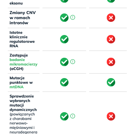
eksonu
Zmiany CNV
w ramach
intronów
Istotne
klinicznie
regulatorowe
RNA
Zastępuje
badanie
mikromacierzy
(aCGH)
Mutacje
punktowe w
mtDNA
Sprawdzenie
wybranych
mutacji
dynamicznych
(powiązanych
z chorobami
nerwowo-
mięśniowymi i
neurodegenera