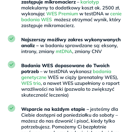
zastępuje mikromacierz
–
kariotyp
molekularny to dodatkowy koszt ok. 2500 zł,
wykonując
WES Premium
w testDNA w
cenie
badania WES
możesz otrzymać wynik, który
zastępuje mikromacierz.
Najszerszy możliwy zakres wykonywanych
analiz –
w badaniu sprawdzane są: eksony,
introny, zmiany
mtDNA
, zmiany CNV
Badania WES dopasowane do Twoich
potrzeb
– w testDNA wykonasz
badania
genetyczne
WES w ciąży (prenatalny WES),
WES trio
, a nawet WES uzupełniony o raport
wrażliwości na leki (pozwala to zwiększyć
skuteczność leczenia)
Wsparcie na każdym etapie –
jesteśmy dla
Ciebie dostępni od poniedziałku do soboty –
możesz do nas dzwonić i pisać, kiedy tylko
potrzebujesz. Pomożemy Ci bezpłatnie