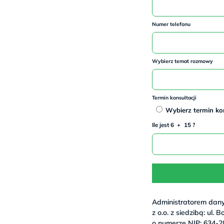
Numer telefonu
Wybierz temat rozmowy
Termin konsultacji
Wybierz termin kon
-
*
I
l
e j
es
t 6
+
15 ?
Administratorem dan
z o.o. z siedzibą: ul.
o numerze NIP: 634-2