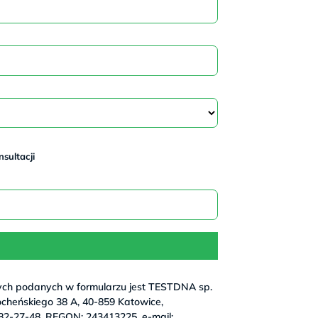
sultacji
ych podanych w formularzu jest TESTDNA sp.
 Bocheńskiego 38 A, 40-859 Katowice,
82-27-48, REGON: 243413225, e-mail: