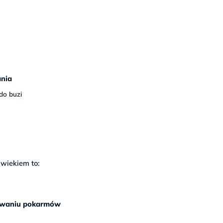
ania
do buzi
 wiekiem to:
mowaniu pokarmów