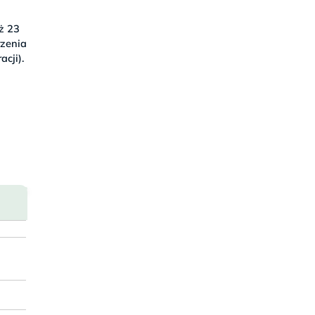
aż 23
rzenia
cji).
i