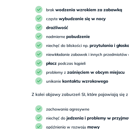
wodzenia wzrokiem za zabawką
brak
wybudzanie się w nocy
częste
drażliwość
pobudzenie
nadmierne
przytulania i głask
niechęć do bliskości np.
niewkładanie zabawek i innych przedmiotów 
płacz
podczas kąpieli
zaśnięciem w obcym miejscu
problemy z
kontaktu wzrokowego
unikanie
Z kolei objawy zaburzeń SI, które pojawiają się z
zachowania agresywne
jedzenia i problemy w przyj
niechęć do
mowy
opóźnienia w rozwoju