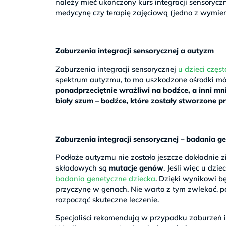
należy mieć ukończony kurs integracji sensoryczn
medycynę czy terapię zajęciową (jedno z wymien
Zaburzenia integracji sensorycznej a autyzm
Zaburzenia integracji sensorycznej
u dzieci czę
spektrum autyzmu, to ma uszkodzone ośrodki mó
ponadprzeciętnie wrażliwi na bodźce, a inni mnie
biały szum – bodźce, które zostały stworzone 
Zaburzenia integracji sensorycznej – badania g
Podłoże autyzmu nie zostało jeszcze dokładnie z
składowych są
mutacje genów
. Jeśli więc u dz
badania genetyczne dziecka
. Dzięki wynikowi b
przyczynę w genach. Nie warto z tym zwlekać, 
rozpocząć skuteczne leczenie.
Specjaliści rekomendują w przypadku zaburzeń 