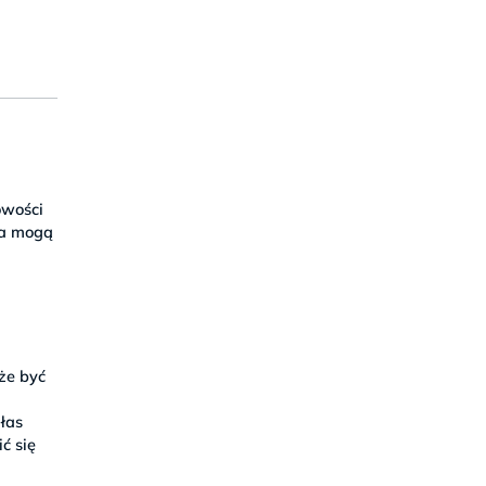
owości
ia mogą
że być
ałas
ć się