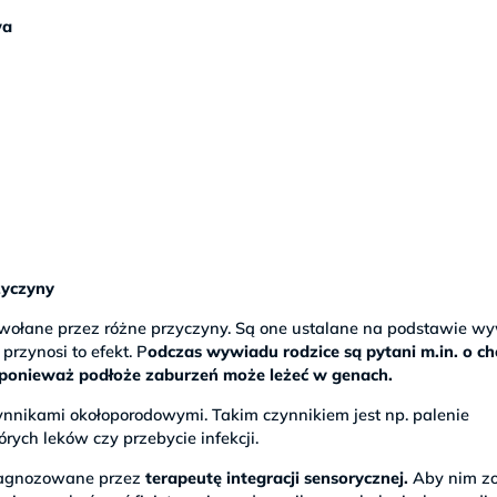
wa
rzyczyny
ywołane przez różne przyczyny. Są one ustalane na podstawie w
rzynosi to efekt. P
odczas wywiadu rodzice są pytani m.in. o c
, ponieważ podłoże zaburzeń może leżeć w genach.
nikami okołoporodowymi. Takim czynnikiem jest np. palenie
rych leków czy przebycie infekcji.
agnozowane przez
terapeutę integracji sensorycznej.
Aby nim zo