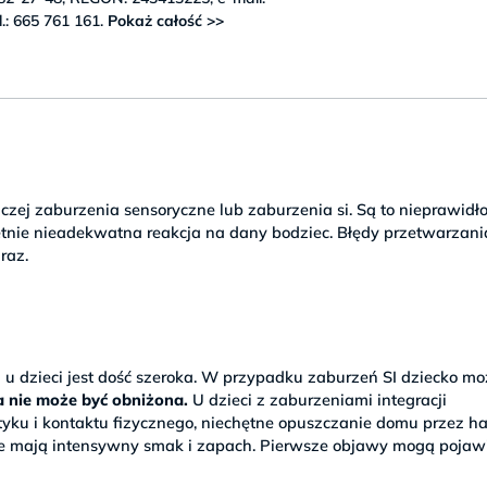
l.: 665 761 161.
Pokaż całość >>
naczej zaburzenia sensoryczne lub zaburzenia si. Są to nieprawidł
tnie nieadekwatna reakcja na dany bodziec. Błędy przetwarzan
raz.
u dzieci jest dość szeroka. W przypadku zaburzeń SI dziecko mo
a nie może być obniżona.
U dzieci z zaburzeniami integracji
otyku i kontaktu fizycznego, niechętne opuszczanie domu przez h
tóre mają intensywny smak i zapach. Pierwsze objawy mogą pojawi