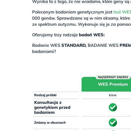
Wynika to z tego, że nie wiadomo, które geny s
Polecanym badaniem genetycznym jest
test WE
000 genów. Sprawdzane są w nim eksomy, które 
ze spektrum autyzmu. Wykonuje się je za pomoc
Oferujemy trzy rodzaje
badań WES:
Badanie WES
STANDARD,
BADANIE WES
PRE
badaniami?
WES Premium
Rodzaj próbki
krew
Konsultacja z
genetykiem przed
badaniem
Zmiany w eksonach