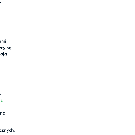
,
iami
ycy są
rają
o
ać
żna
cznych.