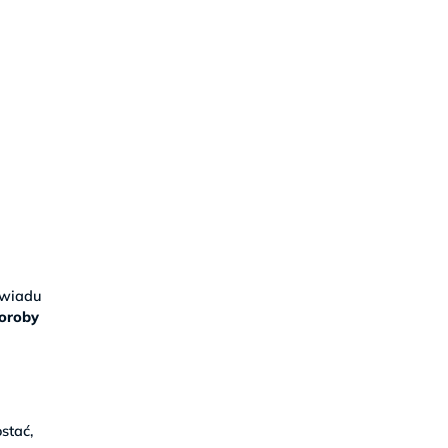
ywiadu
horoby
stać,