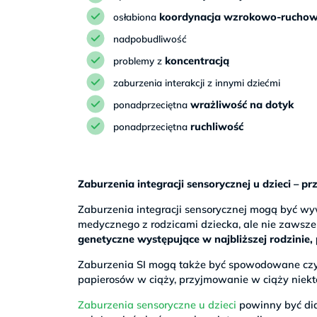
koordynacja wzrokowo-rucho
osłabiona
nadpobudliwość
koncentracją
problemy z
zaburzenia interakcji z innymi dziećmi
wrażliwość na dotyk
ponadprzeciętna
ruchliwość
ponadprzeciętna
Zaburzenia integracji sensorycznej u dzieci – p
Zaburzenia integracji sensorycznej mogą być w
medycznego z rodzicami dziecka, ale nie zawsze p
genetyczne występujące w najbliższej rodzinie
Zaburzenia SI mogą także być spowodowane czyn
papierosów w ciąży, przyjmowanie w ciąży niektó
Zaburzenia sensoryczne u dzieci
powinny być di