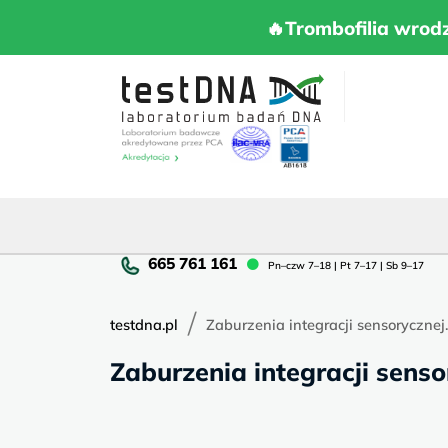
Skip
to
🔥Trombofilia 
🔥Trombofilia wrod
content
Pn
Pn–czw 7–18 | Pt 7–17 | Sb 9–17
cz
7–
/
18
testdna.pl
Zaburzenia integracji sensorycznej..
|
Zaburzenia integracji senso
Pt
7–
17
|