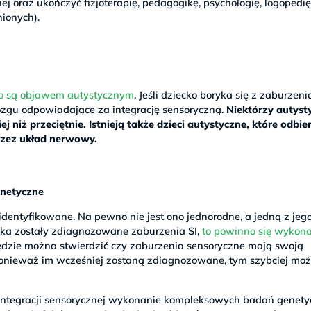
ej oraz ukończyć fizjoterapię, pedagogikę, psychologię, logopedię
ionych).
sto są objawem autystycznym
. Jeśli dziecko boryka się z zaburzen
zgu odpowiadające za integrację sensoryczną.
Niektórzy autyst
j niż przeciętnie. Istnieją także dzieci autystyczne, które odbie
przez układ nerwowy.
enetyczne
identyfikowane. Na pewno nie jest ono jednorodne, a jedną z jeg
iecka zostały zdiagnozowane zaburzenia SI,
to powinno się wykon
ędzie można stwierdzić czy zaburzenia sensoryczne mają swoją
ponieważ im wcześniej zostaną zdiagnozowane, tym szybciej mo
integracji sensorycznej wykonanie kompleksowych badań genety