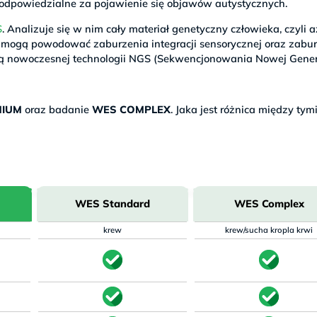
ą odpowiedzialne za pojawienie się objawów autystycznych.
S
. Analizuje się w nim cały materiał genetyczny człowieka, czyli 
mogą powodować zaburzenia integracji sensorycznej oraz zabu
ą nowoczesnej technologii NGS (Sekwencjonowania Nowej Genera
MIUM
oraz badanie
WES COMPLEX
. Jaka jest różnica między tym
WES Standard
WES Complex
krew
krew/sucha kropla krwi