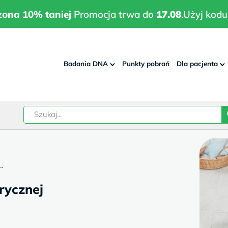
wrodzona 10% taniej
Promocja trwa do
17.08
.
Użyj kodu:
pla
zona 10% taniej
Promocja trwa do
17.08
.
Użyj kodu
Badania DNA
Punkty pobrań
Dla pacjenta
–
w
.
rycznej