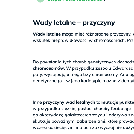
Wady letalne – przyczyny
Wady letalne
mogą mieć różnorodne przyczyny. W
wskutek nieprawidłowości w chromosomach. Pr
Do powstania tych chorób genetycznych dochod
chromosomów
. W przypadku zespołu Edwardsa 
pary, występują u niego trzy chromosomy. Analo
genetycznego – w jego kariotypie można zidenty
Inne
przyczyny wad letalnych
to
mutacje punkt
w przypadku ciężkiej postaci choroby Krabbego 
galaktozydazę galaktocerebrozydu i odgrywa z
skutkuje poważnymi zaburzeniami, które prowadzą
wczesnodziecięcym, maluch zazwyczaj nie dożyw