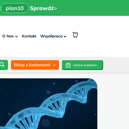
x
>
n10
Sprawdź
:
plan10
Sprawdź
>
shopping
O Nas
Kontakt
Współpraca
cart
Sklep z badaniami
Umów badanie