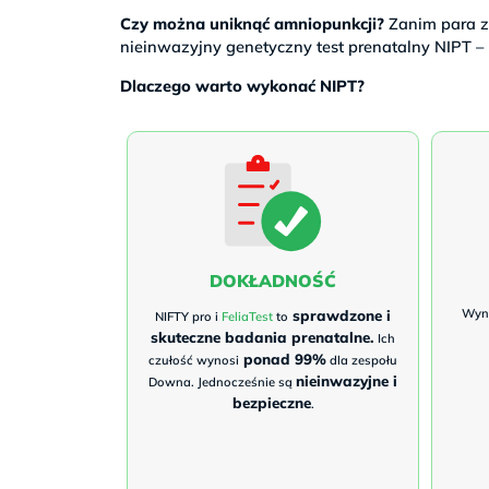
Czy można uniknąć amniopunkcji?
Zanim para z
nieinwazyjny genetyczny test prenatalny NIPT –
Dlaczego warto wykonać NIPT?
DOKŁADNOŚĆ
sprawdzone i
Wyni
NIFTY pro i
FeliaTest
to
skuteczne badania prenatalne.
Ich
ponad 99%
czułość wynosi
dla zespołu
nieinwazyjne i
Downa. Jednocześnie są
bezpieczne
.