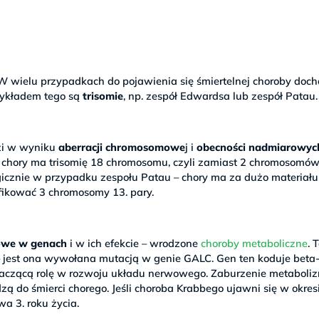
 wielu przypadkach do pojawienia się śmiertelnej choroby doch
zykładem tego są
trisomie
, np. zespół Edwardsa lub zespół Patau.
zi w wyniku
aberracji chromosomowe
j i
obecności nadmiarowyc
chory ma trisomię 18 chromosomu, czyli zamiast 2 chromosomów
gicznie w przypadku zespołu Patau – chory ma za dużo materiału
fikować 3 chromosomy 13. pary.
owe w genach
i w ich efekcie – wrodzone
choroby metaboliczne
. 
– jest ona wywołana mutacją w genie GALC. Gen ten koduje beta
naczącą rolę w rozwoju układu nerwowego. Zaburzenie metaboli
 do śmierci chorego. Jeśli choroba Krabbego ujawni się w okres
a 3. roku życia.