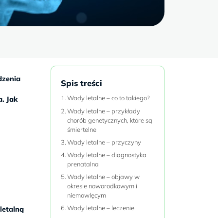
dzenia
Spis treści
Wady letalne – co to takiego?
a. Jak
Wady letalne – przykłady
chorób genetycznych, które są
śmiertelne
Wady letalne – przyczyny
Wady letalne – diagnostyka
prenatalna
Wady letalne – objawy w
okresie noworodkowym i
niemowlęcym
Wady letalne – leczenie
letalną