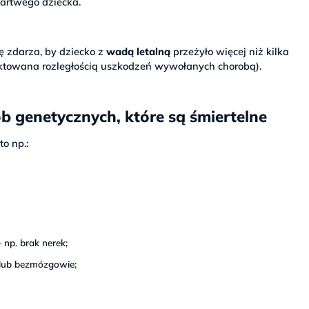
artwego dziecka.
ię zdarza, by dziecko z
wadą letalną
przeżyło więcej niż kilka
dyktowana rozległością uszkodzeń wywołanych chorobą).
b genetycznych, które są śmiertelne
to np.:
np. brak nerek;
lub bezmózgowie;