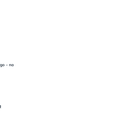
go – na
ą