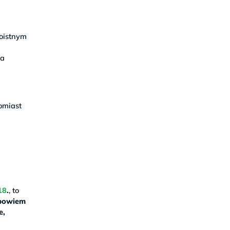
moistnym
na
tomiast
18
.
, to
 bowiem
e,