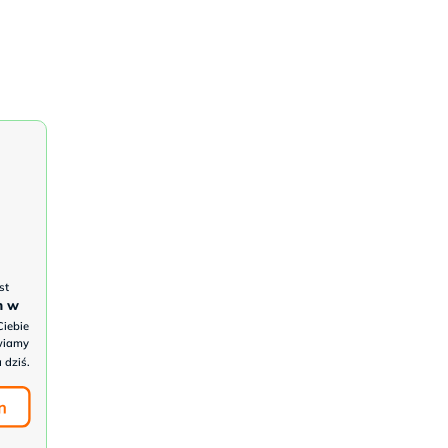
st
h w
Ciebie
wiamy
 dziś.