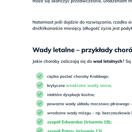
może się skończyć przedwcześnie, urodzeniem m
Natomiast jeśli dojdzie do rozwiązania, rzadko s
dni/kilkanaście miesięcy (długość życia jest po
Wady letalne – przykłady choró
Jakie choroby zaliczają się do
wad letalnych
? Są 
ciężka postać choroby Krabbego;
wrodzone wady serca
krytyczne
;
niektóre dysplazje kostne;
poważne wady układu moczowo-płciowego – 
wrodzone wady mózgu – np. bezczaszkowie 
zespół Edwardsa (trisomia 18)
;
zespół Patau (trisomia 13)
.