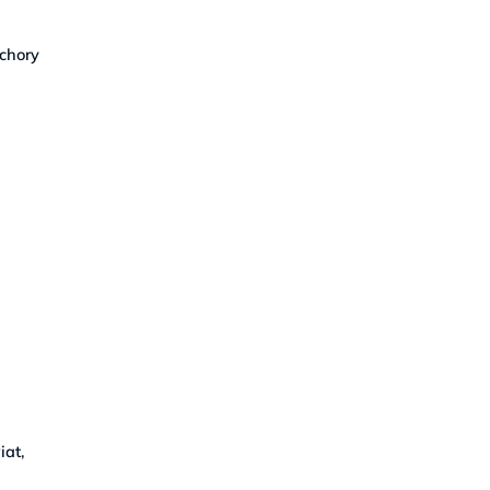
 chory
iat,