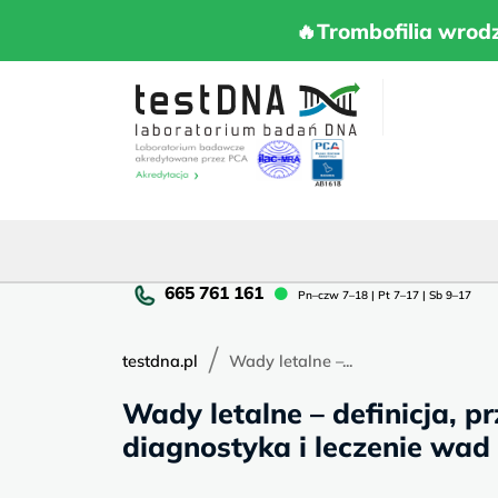
Skip
to
🔥Trombofilia 
🔥Trombofilia wrod
content
Pn
Pn–czw 7–18 | Pt 7–17 | Sb 9–17
cz
7–
/
18
testdna.pl
Wady letalne –...
|
Wady letalne – definicja, p
Pt
7–
diagnostyka i leczenie wad 
17
|