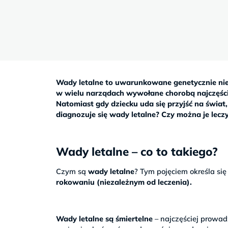
Sb
9–
17
Wady letalne to uwarunkowane genetycznie nie
w wielu narządach wywołane chorobą najczęśc
Natomiast gdy dziecku uda się przyjść na świat
diagnozuje się wady letalne? Czy można je lecz
Wady letalne – co to takiego?
Czym są
wady letalne
? Tym pojęciem określa s
rokowaniu (niezależnym od leczenia).
Wady letalne są śmiertelne
– najczęściej prowad