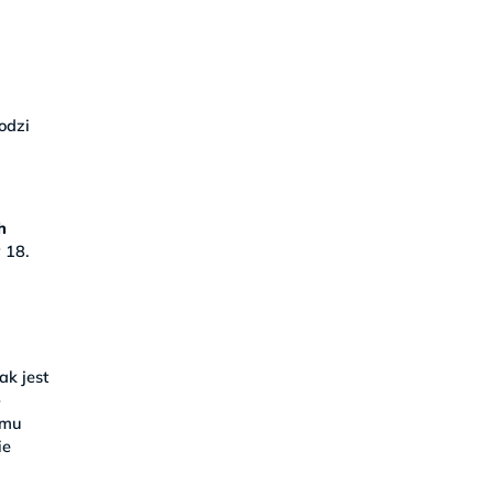
odzi
h
 18.
Tak jest
-
zmu
ie