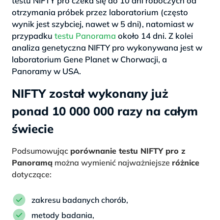
testu NIFTY pro czeka się do 10 dni roboczych od
otrzymania próbek przez laboratorium (często
wynik jest szybciej, nawet w 5 dni), natomiast w
przypadku
testu Panorama
około 14 dni. Z kolei
analiza genetyczna NIFTY pro wykonywana jest w
laboratorium Gene Planet w Chorwacji, a
Panoramy w USA.
NIFTY został wykonany już
ponad 10 000 000 razy na całym
świecie
Podsumowując
porównanie testu NIFTY pro z
Panoramą
można wymienić najważniejsze
różnice
dotyczące:
zakresu badanych chorób,
metody badania,