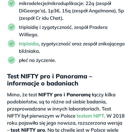
mikrodelecje/mikroduplikacje: 22q (zespół
DiGeorge’a), 1p36, 15q (zespół Angelmana), 5p
(zespół Cr idu Chat),
triploidię i zygotyczność, zespół Pradera
Williego.
triploidia
, zygotyczność oraz zespół znikającego
bliźniaka,
płeć na życzenie.
Test NIFTY pro i Panorama –
informacje o badaniach
Mimo, że test
NIFTY pro i Panoramę
łączy kilka
podobieństw, są to różne od siebie badania,
przeprowadzane w innych laboratoriach. Test
NIFTY był pierwszym w Polsce
testem NIPT
. W 2018
roku pojawiła się jego nowsza, rozszerzona wersja
–
test NIFTY pro
. Na tę chwilę jest w Polsce wiele