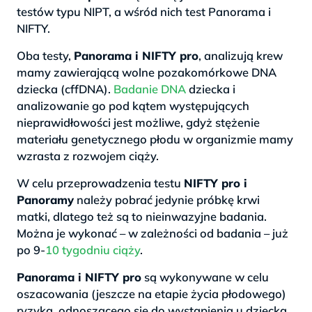
testów typu NIPT, a wśród nich test Panorama i
NIFTY.
Oba testy,
Panorama i NIFTY pro
, analizują krew
mamy zawierającą wolne pozakomórkowe DNA
dziecka (cffDNA).
Badanie DNA
dziecka i
analizowanie go pod kątem występujących
nieprawidłowości jest możliwe, gdyż stężenie
materiału genetycznego płodu w organizmie mamy
wzrasta z rozwojem ciąży.
W celu przeprowadzenia testu
NIFTY pro i
Panoramy
należy pobrać jedynie próbkę krwi
matki, dlatego też są to nieinwazyjne badania.
Można je wykonać – w zależności od badania – już
po 9-
10 tygodniu ciąży
.
Panorama i NIFTY pro
są wykonywane w celu
oszacowania (jeszcze na etapie życia płodowego)
ryzyka, odnoszącego się do wystąpienia u dziecka