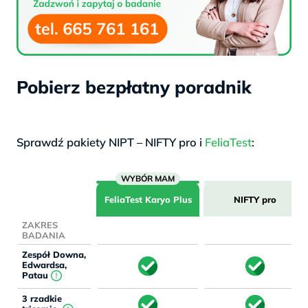
Pobierz bezpłatny poradnik
.
Sprawdź pakiety NIPT – NIFTY pro i
FeliaTest
:
FeliaTest
Karyo Plus
NIFTY pro
ZAKRES
BADANIA
Zespół Downa,
Edwardsa,
Patau
3 rzadkie