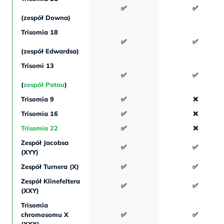
✅
✅
(zespół Downa)
Trisomia 18
✅
✅
(zespół Edwardsa)
Trisomi 13
✅
✅
(
zespół Patau
)
Trisomia 9
✅
❌
Trisomia 16
✅
❌
Trisomia 22
✅
❌
Zespół Jacobsa
✅
✅
(XYY)
Zespół Turnera (X)
✅
✅
Zespół Klinefeltera
✅
✅
(XXY)
Trisomia
chromosomu X
✅
✅