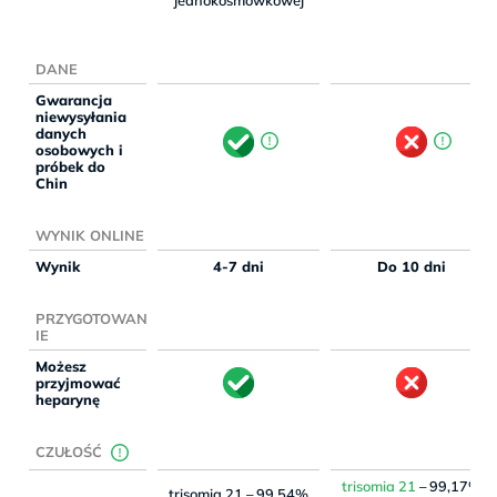
jednokosmówkowej
DANE
Gwarancja
niewysyłania
danych
osobowych i
próbek do
Chin
WYNIK ONLINE
Wynik
4-7 dni
Do 10 dni
PRZYGOTOWAN
IE
Możesz
przyjmować
heparynę
CZUŁOŚĆ
trisomia 21
– 99,17%
trisomia 21 – 99,54%