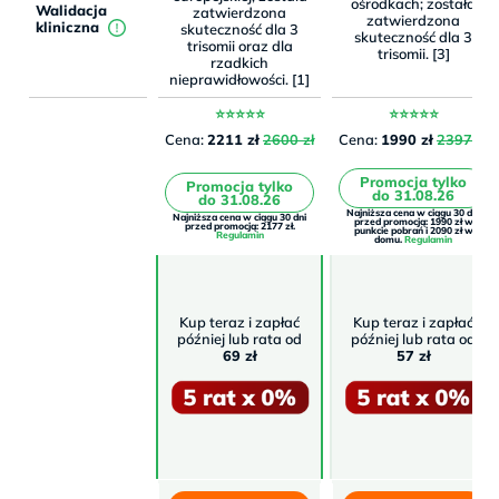
ośrodkach; została
Walidacja
zatwierdzona
zatwierdzona
kliniczna
skuteczność dla 3
skuteczność dla 3
trisomii oraz dla
trisomii. [3]
rzadkich
nieprawidłowości. [1]
⭐⭐⭐⭐⭐
⭐⭐⭐⭐⭐
Cena:
2211 zł
2600 zł
Cena:
1990 zł
2397 zł
Promocja tylko
Promocja tylko
do 31.08.26
do 31.08.26
Najniższa cena w ciągu 30 dni
Najniższa cena w ciągu 30 dni
przed promocją: 1990 zł w
przed promocją: 2177 zł.
punkcie pobrań i 2090 zł w
Regulamin
domu.
Regulamin
Kup teraz i zapłać
Kup teraz i zapłać
później lub rata od
później lub rata od
69 zł
57 zł