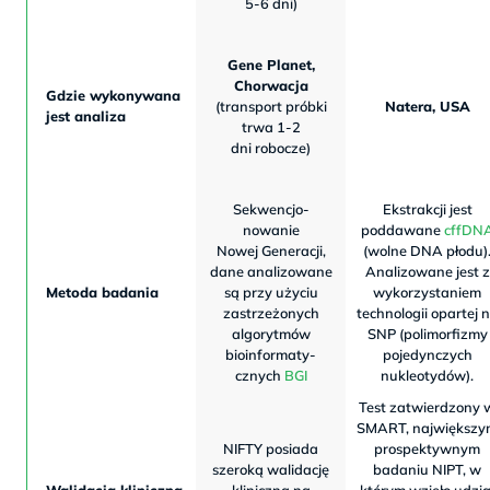
5-6 dni)
Gene Planet,
Chorwacja
Gdzie wykonywana
(transport próbki
Natera, USA
jest analiza
trwa 1-2
dni robocze)
Sekwencjo-
Ekstrakcji jest
nowanie
poddawane
cffDN
Nowej Generacji,
(wolne DNA płodu)
dane analizowane
Analizowane jest z
Metoda badania
są przy użyciu
wykorzystaniem
zastrzeżonych
technologii opartej 
algorytmów
SNP (polimorfizmy
bioinformaty-
pojedynczych
cznych
BGI
nukleotydów).
Test zatwierdzony 
SMART, największy
NIFTY posiada
prospektywnym
szeroką walidację
badaniu NIPT, w