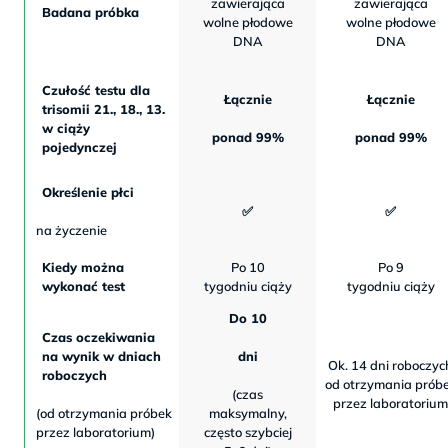
zawierająca
zawierająca
Badana próbka
wolne płodowe
wolne płodowe
DNA
DNA
Czułość testu dla
Łącznie
Łącznie
trisomii 21., 18., 13.
w ciąży
ponad 99%
ponad 99%
pojedynczej
Określenie płci
✅
✅
na życzenie
Kiedy można
Po 10
Po 9
wykonać test
tygodniu ciąży
tygodniu ciąży
Do 10
Czas oczekiwania
na wynik w dniach
dni
Ok. 14 dni roboczyc
roboczych
od otrzymania prób
(czas
przez laboratorium
(od otrzymania próbek
maksymalny,
przez laboratorium)
często szybciej