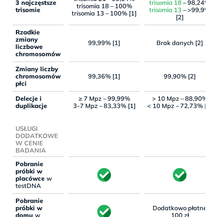
3 najczęstsze
trisomia 18
– 98,24%
trisomia 18 – 100%
trisomie
trisomia 13
– >99,9%
trisomia 13 – 100% [1]
[2]
Rzadkie
zmiany
99,99% [1]
Brak danych [2]
liczbowe
chromosomów
Zmiany liczby
chromosomów
99,36% [1]
99,90% [2]
płci
Delecje i
≥ 7 Mpz – 99,99%
> 10 Mpz – 88,90%
duplikacje
3-7 Mpz – 83,33% [1]
< 10 Mpz – 72,73% [2]
USŁUGI
DODATKOWE
W CENIE
BADANIA
Pobranie
próbki w
placówce
w
testDNA
Pobranie
próbki w
Dodatkowo płatne
domu
w
100 zł