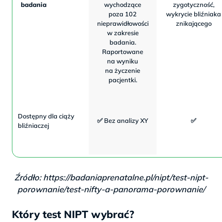
badania
wychodzące
zygotyczność,
poza 102
wykrycie bliźniaka
nieprawidłowości
znikającego
w zakresie
badania.
Raportowane
na wyniku
na życzenie
pacjentki.
Dostępny dla ciąży
✅ Bez analizy XY
✅
bliźniaczej
Źródło: https://badaniaprenatalne.pl/nipt/test-nipt-
porownanie/test-nifty-a-panorama-porownanie/
Który test NIPT wybrać?