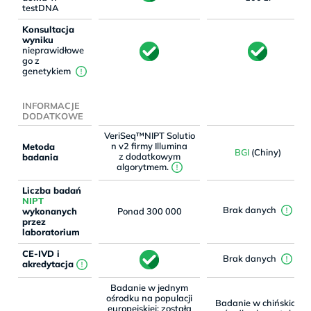
testDNA
Konsultacja
wyniku
nieprawidłowe
go z
genetykiem
INFORMACJE
DODATKOWE
VeriSeq™NIPT Solutio
n v2 firmy Illumina
Metoda
BGI
(Chiny)
z dodatkowym
badania
algorytmem.
Liczba badań
NIPT
Brak danych
wykonanych
Ponad 300 000
przez
laboratorium
CE-IVD i
Brak danych
akredytacja
Badanie w jednym
ośrodku na populacji
Badanie w chińskich
europejskiej; została