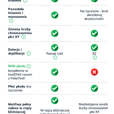
trisomie
Pozostałe
Na życzenie – brak
trisomie i
określonej
monosomie
!
skuteczności
Zmiany liczby
chromosomów
płci XY
Delecje i
duplikacje
Ponad 140
92
RHD płodu
bezpłatnie w
testDNA razem
z FeliaTest!
Płeć płodu
(na
życzenie)
Możliwy pełny
Niedostępna analiza
zakres w ciąży
liczby chromosomów
W ciąży bliźniaczej
bliźniaczej
płci XY