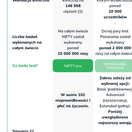
Walidacja kliniczna
kliniczną na
którym wzięło udzia
146 958
ponad
ciążach [1]
20 000
uczestników
.
Na całym świecie
Do tej pory test
Liczba badań
NIFTY został
Panorama został
wykonanych na
wykonany
wykonany
całym świecie
ponad
ponad 2 000 000
10 000 000 razy
razy na całym świeci
PANORAMA
Co bada test?
NIFTY pro
Extended
Zakres zależy od
wybranej opcji:
Basic (podstawowy)
W sumie 102
Advanced
nieprawidłowości i
(rozszerzony),
płeć na życzenie.
Extended (pełny).
Poniżej
uwzględniono
najszerszą wersję.
Trisomia 21