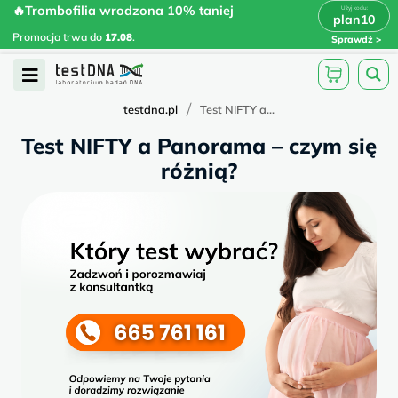
Skip
🔥Trombofilia wrodzona 10% taniej
🔥Trombofilia wrodzona 10% taniej
x
plan10
plan10
>
>
to
Promocja trwa do
.
17.08
Promocja trwa do
17.08
.
Sprawdź
content
Open
Menu
/
testdna.pl
Test NIFTY a...
Test NIFTY a Panorama – czym się
różnią?