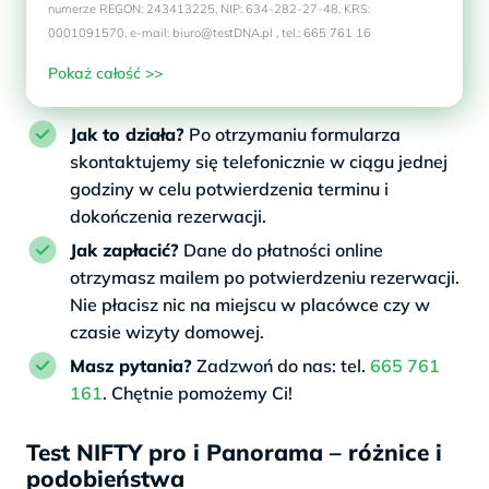
numerze REGON: 243413225, NIP: 634-282-27-48, KRS:
0001091570, e-mail: biuro@testDNA.pl , tel.: 665 761 16
Pokaż całość >>
Jak to działa?
Po otrzymaniu formularza
skontaktujemy się telefonicznie w ciągu jednej
godziny w celu potwierdzenia terminu i
dokończenia rezerwacji.
Jak zapłacić?
Dane do płatności online
otrzymasz mailem po potwierdzeniu rezerwacji.
Nie płacisz nic na miejscu w placówce czy w
czasie wizyty domowej.
Masz pytania?
Zadzwoń do nas: tel.
665 761
161
. Chętnie pomożemy Ci!
Test NIFTY pro i Panorama – różnice i
podobieństwa